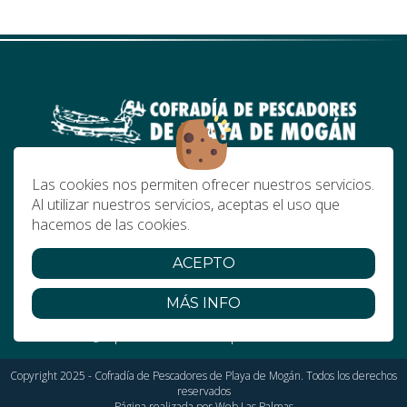
cofradia.mogan@hotmail.es
Las cookies nos permiten ofrecer nuestros servicios.
DARSENA PESQUERA S/Nº.- 35138 PLAYA DE
Al utilizar nuestros servicios, aceptas el uso que
MOGAN (MOGAN).
hacemos de las cookies.
647391023-660824895
ACEPTO
MÁS INFO
|
|
Aviso legal
Política de cookies
Política de Privacidad
Copyright 2025 - Cofradía de Pescadores de Playa de Mogán. Todos los derechos
reservados
Página realizada por
Web Las Palmas